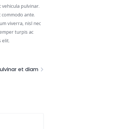
 vehicula pulvinar.
et commodo ante.
um viverra, nisl nec
semper turpis ac
elit.
lvinar et diam