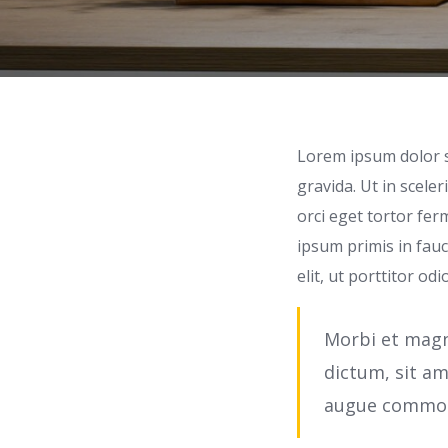
Lorem ipsum dolor si
gravida. Ut in scele
orci eget tortor fe
ipsum primis in fauc
elit, ut porttitor od
Morbi et magna
dictum, sit am
augue commodo