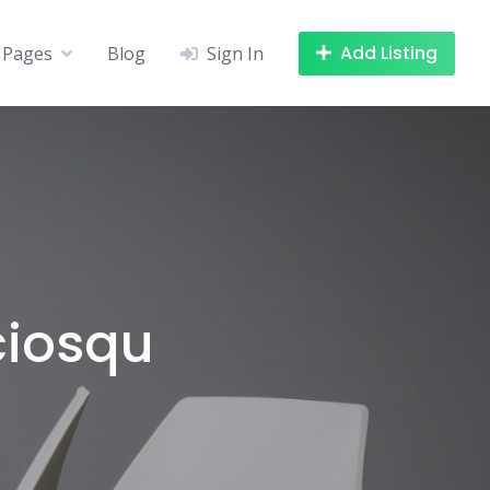
Add Listing
Pages
Blog
Sign In
ociosqu