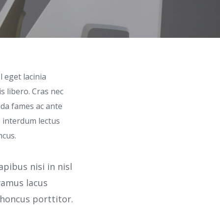
 eget lacinia
s libero. Cras nec
ada fames ac ante
e interdum lectus
ncus.
ibus nisi in nisl
ivamus lacus
honcus porttitor.