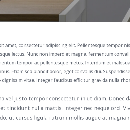
t amet, consectetur adipiscing elit. Pellentesque tempor nisl
risque lectus. Nunc non imperdiet magna, fermentum convalli
rmentum tempor ac pellentesque metus. Interdum et malesu
ibus. Etiam sed blandit dolor, eget convallis dui. Suspendiss
io dignissim vitae. Integer faucibus efficitur gravida nulla rho
 vel justo tempor consectetur in ut diam. Donec dap
et tincidunt nulla mattis. Integer nec neque orci. V
, ut cursus ligula rutrum mollis augue at magna r